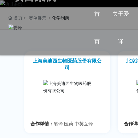
Project Case
首
关于爱
首页
化学制药
案例展示
页
译
上海美迪西生物医药股份有限公
北京
司
合作详情：
笔译 医药 中英互译
合作详