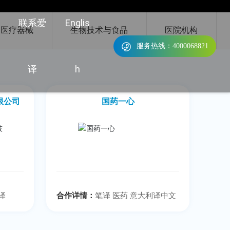
联系爱
Englis
医疗器械
生物技术与食品
医院机构
服务热线：4000068821
译
h
限公司
国药一心
译
合作详情：
笔译 医药 意大利译中文