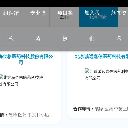
组织结
专业强
项目案
加入我
新闻资
医药
化学制药
构
势
例
们
讯
海金格医药科技股份有限公
北京诚远嘉信医药科技有
司
合作详情：
笔译 医药 中英互
情：
笔译 医药 中文和小语种
互译